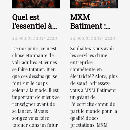
Quel est
MXM
l’essentiel à
Batiment :
connaître sur
qu’est-ce que
24 octobre 2023 21:20
24 octobre 2023 21:20
le tatouage ?
c’est ?
De nos jours, ce n’est
Souhaitez-vous avoir
chose étonnante de
les services d’une
voir adultes et jeunes
entreprise
se faire tatouer. Bien
compétente en
que ces dessins qui se
électricité ? Alors, plus
font sur le corps
de souci. Adressez-
soient à la mode, il est
vous à MXM Batiment
important de mieux se
un géant de
renseigner avant de
l’électricité connu de
se lancer. Si vous
part le monde pour la
songez vous faire
qualité de ses
tatouer dans un futur
prestations. MXM