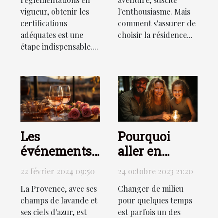
vigueur, obtenir les
l'enthousiasme. Mais
certifications
comment s'assurer de
adéquates est une
choisir la résidence...
étape indispensable....
Les
Pourquoi
événements
aller en
culturels
voyage en
22 février 2024 09:50
24 octobre 2023 21:20
autour du vin
famille pour
La Provence, avec ses
Changer de milieu
rosé de
les
champs de lavande et
pour quelques temps
Provence
vacances ?
ses ciels d'azur, est
est parfois un des