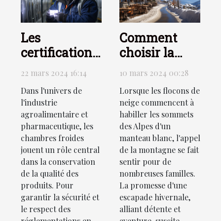
Les
Comment
certifications
choisir la
nécessaires
résidence de
22 mars 2024 16:14
10 mars 2024 00:28
pour une
ski idéale
Dans l'univers de
Lorsque les flocons de
chambre
pour des
l'industrie
neige commencent à
froide
vacances en
agroalimentaire et
habiller les sommets
conforme
famille dans
pharmaceutique, les
des Alpes d'un
chambres froides
manteau blanc, l'appel
aux normes
les Alpes
jouent un rôle central
de la montagne se fait
dans la conservation
sentir pour de
de la qualité des
nombreuses familles.
produits. Pour
La promesse d'une
garantir la sécurité et
escapade hivernale,
le respect des
alliant détente et
réglementations en
aventure, suscite