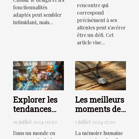
rencontre qui
fonctionnalités
correspond
adaptés peut sembler
précisément à ses
intimidant, mais...
attentes peut s'avérer
être un défi. Cet
article vise...
Explorer les
Les meilleurs
tendances
moments de
des jouets
la vie
19 juillet 2024 01:20
1 juillet 2024 17:00
doux et des
immortalisés
Dans un monde en
La mémoire humaine
cartes
avec un