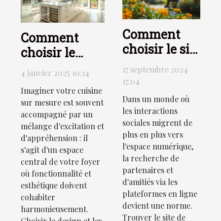
Comment
Comment
choisir le site
choisir le
de rencontre
design et la
17 septembre 2024
4 janvier 2025 10:14
adapté à vos
fonctionnalité
17:04
Imaginer votre cuisine
attentes ?
pour votre
Dans un monde où
sur mesure est souvent
cuisine sur
les interactions
accompagné par un
sociales migrent de
mesure
mélange d'excitation et
plus en plus vers
d'appréhension : il
l'espace numérique,
s'agit d'un espace
la recherche de
central de votre foyer
partenaires et
où fonctionnalité et
d'amitiés via les
esthétique doivent
plateformes en ligne
cohabiter
devient une norme.
harmonieusement.
Trouver le site de
Choisir le design et les