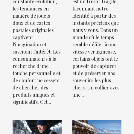
constante évolution,
est un trésor fragile,
postales
collier photo
les tendances en
façonnant notre
originales
gravé
matière de jouets
identité à partir des
doux et de cartes
instants précieux que
postales originales
nous vivons. Dans un
captivent
monde où le temps
l'imagination et
semble défiler à une
suscitent l'intérêt. Les
vitesse vertigineuse,
consommateurs à la
certains objets ont le
recherche d'une
pouvoir de capturer
touche personnelle et
et de préserver nos
de confort ne cessent
souvenirs les plus
de chercher des
chers. Un collier avec
produits uniques et
une...
significatifs. Cet...